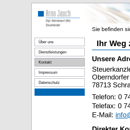
Sie befinden si
Ihr Weg 
Über uns
Dienstleistungen
Unsere Adr
Kontakt
Steuerkanzl
Impressum
Oberndorfer
Datenschutz
78713 Schr
Telefon: 0 7
Telefax: 0 7
E-Mail:
i
n
f
o
Direkter K